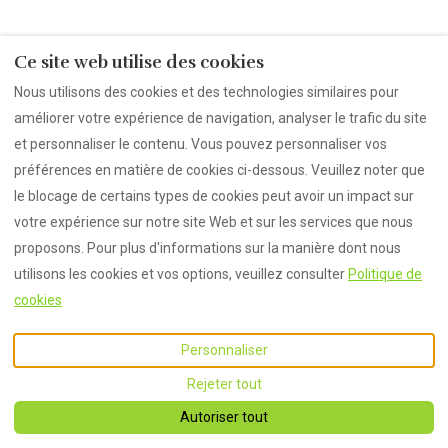
2 Résultats
Ce site web utilise des cookies
Trier par Prix (min-max)
Nous utilisons des cookies et des technologies similaires pour
améliorer votre expérience de navigation, analyser le trafic du site
et personnaliser le contenu. Vous pouvez personnaliser vos
préférences en matière de cookies ci-dessous. Veuillez noter que
le blocage de certains types de cookies peut avoir un impact sur
votre expérience sur notre site Web et sur les services que nous
proposons. Pour plus d'informations sur la manière dont nous
utilisons les cookies et vos options, veuillez consulter
Politique de
Wellnessapartment with sauna Oberhausen 1
cookies
Appartement • 2 Invités • 1 Lit
Personnaliser
Wifi · Machine à laver
Carte
Rejeter tout
Autoriser tout